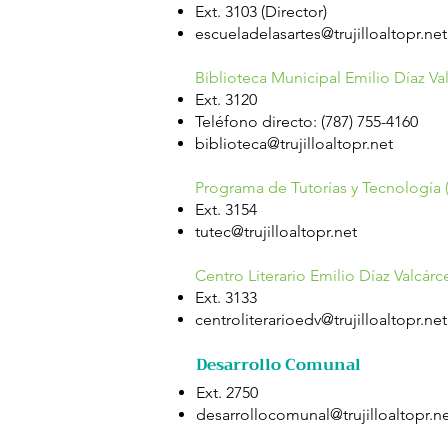
Ext. 3103 (Director)
escueladelasartes@trujilloaltopr.net
Biblioteca Municipal Emilio Díaz Va
Ext. 3120
Teléfono directo: (787) 755-4160
biblioteca@trujilloaltopr.net
Programa de Tutorías y Tecnología (
Ext. 3154
tutec@trujilloaltopr.net
Centro Literario Emilio Díaz Valcárc
Ext. 3133
centroliterarioedv@trujilloaltopr.net
Desarrollo Comunal
Ext. 2750
desarrollocomunal@trujilloaltopr.n