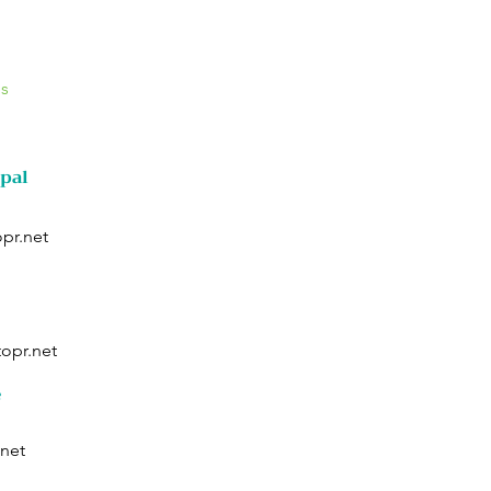
os
ipal
opr.net
topr.net
e
.net