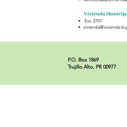
Vivienda Municip
Ext. 2701
vivienda@vivienda.truj
P.O. Box 1869
Trujillo Alto, PR 00977