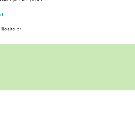
al
illoalto.pr