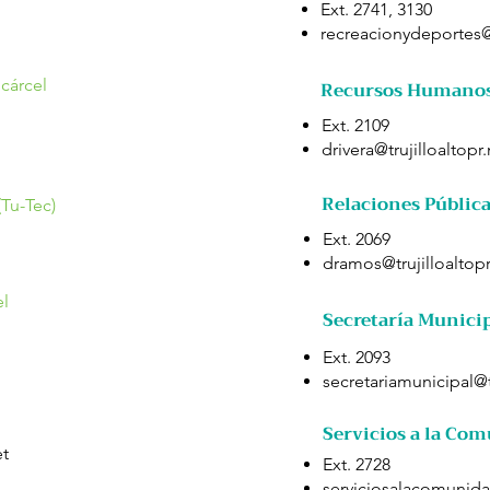
Ext. 2741, 3130
recreacionydeportes@t
lcárcel
Recursos Humano
Ext. 2109
drivera@trujilloaltopr.
Relaciones Públic
Tu-Tec)​
Ext. 2069
dramos@trujilloaltopr
el
Secretaría Munici
Ext. 2093
secretariamunicipal@tr
Servicios a la Co
et
Ext. 2728
serviciosalacomunidad