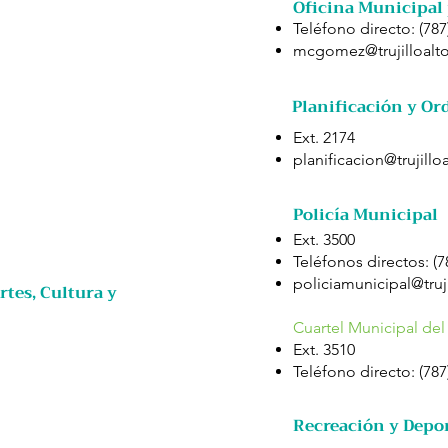
Oficina Municipal
Teléfono directo: (78
mcgomez@trujilloalto
Planificación y Or
Ext. 2174
planificacion@trujillo
Policía Municipal
Ext. 3500
Teléfonos directos: (
policiamunicipal@truji
tes, Cultura y
Cuartel Municipal del 
Ext. 3510
Teléfono directo: (78
Recreación y Depo