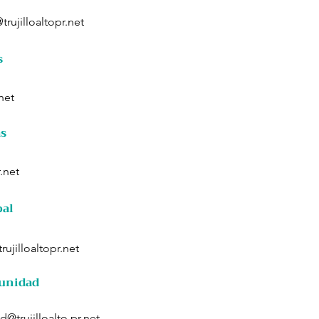
rujilloaltopr.net
s
net
as
.net
pal
ujilloaltopr.net
munidad
@trujilloalto pr.net