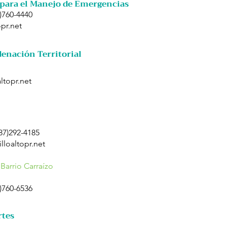
 para el Manejo de Emergencias
7)760-4440
pr.net
denación Territorial
altopr.net
787)292-4185
lloaltopr.net
Barrio Carraízo
7)760-6536
rtes