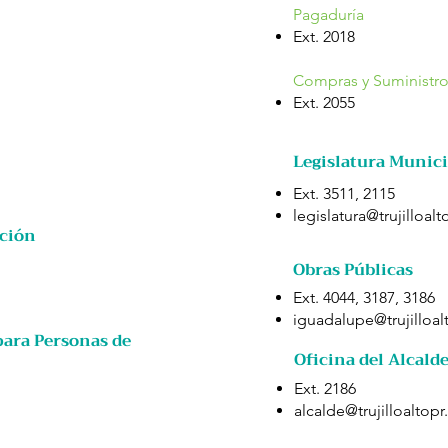
Pagaduría
Ext. 2018
Compras y Suministr
Ext. 2055
Legislatura Munic
Ext. 3511, 2115
legislatura@trujilloalt
ación
Obras Públicas
Ext. 4044, 3187, 3186
iguadalupe@trujilloal
para Personas de
Oficina del Alcald
Ext. 2186
alcalde@trujilloaltopr