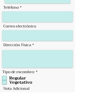
Teléfono
Correo electrónico
Dirección Física
O
Tipo de escombro:
*
b
Regular
l
Vegetativo
i
g
Nota Adicional
a
t
o
r