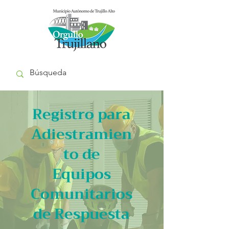
Registro para
Adiestramien
to de
Equipos
Comunitarios
de Respuesta